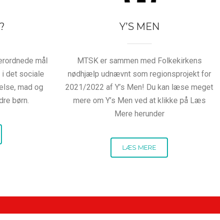
?
Y’S MEN
erordnede mål
MTSK er sammen med Folkekirkens
 i det sociale
nødhjælp udnævnt som regionsprojekt for
else, mad og
2021/2022 af Y’s Men! Du kan læse meget
dre børn.
mere om Y’s Men ved at klikke på Læs
Mere herunder
LÆS MERE