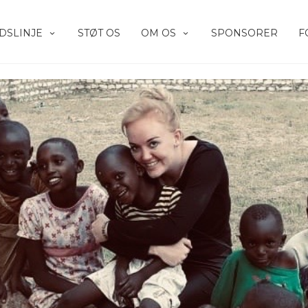
IDSLINJE
STØT OS
OM OS
SPONSORER
F