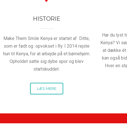
HISTORIE
Har du lyst 
Make Them Smile Kenya er startet af Ditte,
Kenya? Vi sø
som er født og opvokset i Ry. I 2014 rejste
at dække ét
hun til Kenya, for at arbejde på et børnehjem.
kan også bid
Opholdet satte sig dybe spor og blev
Hver en st
startskuddet.
LÆS MERE