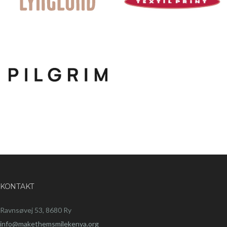
KONTAKT
Ravnsøvej 53, 8680 Ry
info@makethemsmilekenya.org