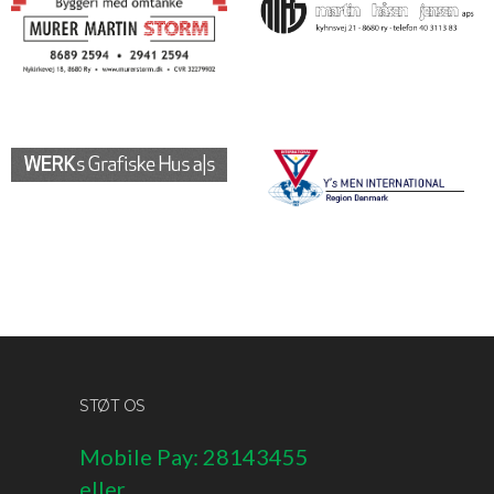
STØT OS
Mobile Pay: 28143455
eller