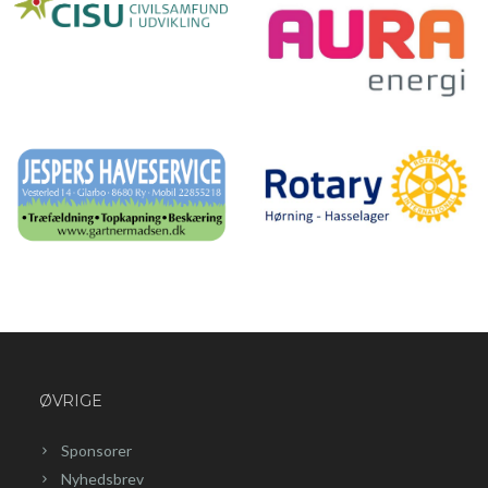
ØVRIGE
Sponsorer
Nyhedsbrev