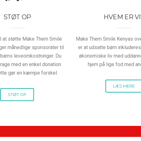
STØT OP
HVEM ER VI
til at støtte Make Them Smile
Make Them Smile Kenyas ov
ger månedlige sponsorater til
er at udsatte børn inkluderes
 barns leveomkostninger. Du
økonomiske liv med uddann
rage med en enkel donation.
hjem på lige fod med an
øtte gør en kæmpe forskel.
LÆS MERE
STØT OP